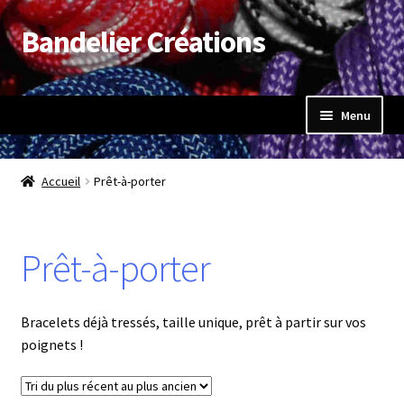
Bandelier Créations
Aller
Aller
à
au
la
contenu
navigation
Menu
Accueil
Accueil
Prêt-à-porter
Ouvrir
Boutique
le
menu
Ouvrir
Prêt-à-porter
Bracelet Brésilien
enfant
le
menu
Bracelet de cheville
enfant
Bracelets déjà tressés, taille unique, prêt à partir sur vos
poignets !
Bracelet en cuir
Bracelet paracorde