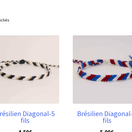
Trié
fichés
du
plus
récent
au
plus
ancien
résilien Diagonal-5
Brésilien Diagonal
fils
fils