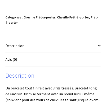
Cheville
Café/Chocolat
Catégories :
Cheville Prêt-à-porter
,
Cheville Prêt-à-porter
,
Prêt-
à-porter
Description
Avis (0)
Description
Un bracelet tout fin fait avec 3 fils tressés. Bracelet long
de environ 30cm se fermant avec un nœud sur lui même
(convient pour des tours de chevilles faisant jusqu’à 25 cm).