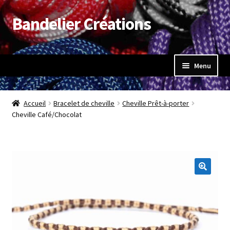
Bandelier Créations
Aller
Aller
à
au
la
contenu
navigation
Menu
Accueil
Accueil
Bracelet de cheville
Cheville Prêt-à-porter
Ouvrir
Cheville Café/Chocolat
Boutique
le
menu
Mon compte
enfant
Panier
Validation de la commande