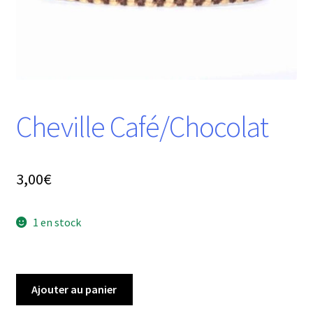
Cheville Café/Chocolat
3,00
€
1 en stock
quantité
Ajouter au panier
de