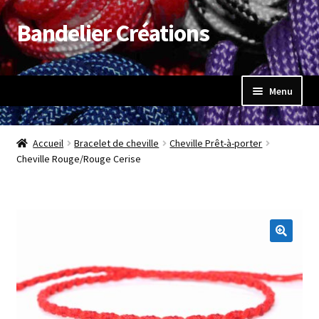
Bandelier Créations
Aller
Aller
à
au
la
contenu
navigation
Menu
Accueil
Accueil
Bracelet de cheville
Cheville Prêt-à-porter
Ouvrir
Cheville Rouge/Rouge Cerise
Boutique
le
menu
Mon compte
enfant
Panier
Validation de la commande