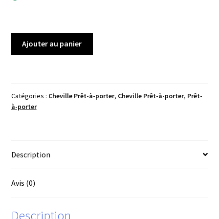
quantité
Ajouter au panier
de
Cheville
Rouge/Rouge
Cerise
Catégories :
Cheville Prêt-à-porter
,
Cheville Prêt-à-porter
,
Prêt-
à-porter
Description
Avis (0)
Description