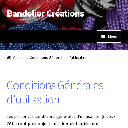
Bandelier Créations
Aller
Aller
à
au
la
contenu
navigation
Menu
Accueil
Accueil
Conditions Générales d’utilisation
Ouvrir
Boutique
le
menu
Conditions Générales
Mon compte
enfant
d’utilisation
Panier
Validation de la commande
Les présentes conditions générales d’utilisation (dites «
CGU
») ont pour objet l’encadrement juridique des