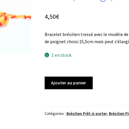
4,50
€
Bracelet brésilien tressé avec le modèle de 
de poignet choisi 15,5cm mais peut s’élargi
1 en stock
quantité
Ajouter au panier
de
Brésilien
Tresse
6fils
Catégories :
Brésilien Prêt-à-porter
,
Brésilien P
Jaune/Orange/Rouge