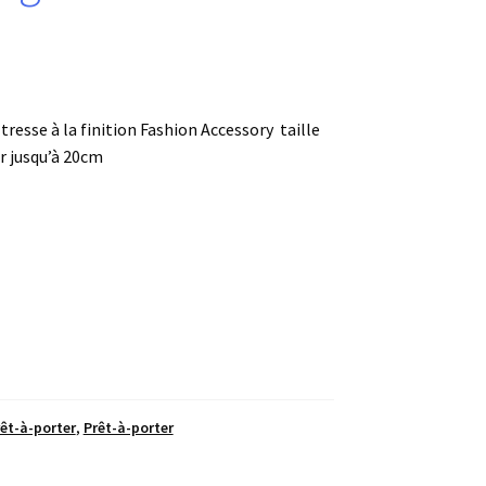
tresse à la finition Fashion Accessory taille
r jusqu’à 20cm
rêt-à-porter
,
Prêt-à-porter