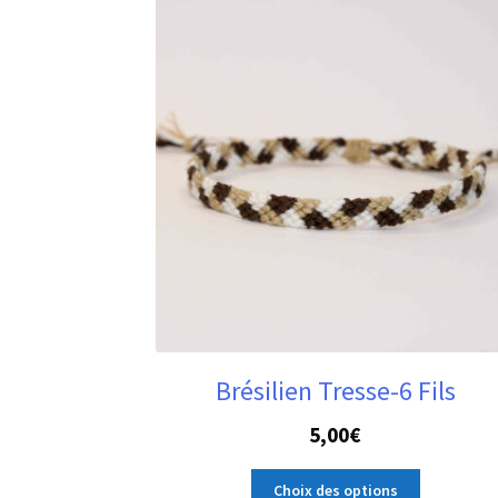
Brésilien Tresse-6 Fils
5,00
€
Ce
Choix des options