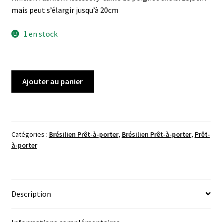
mais peut s’élargir jusqu’à 20cm
1 en stock
quantité
Ajouter au panier
de
Brésilien
Tresse
6fils
Catégories :
Brésilien Prêt-à-porter
,
Brésilien Prêt-à-porter
,
Prêt-
Bleu
à-porter
Marine/Bleu
Roi/Turquoise
Description