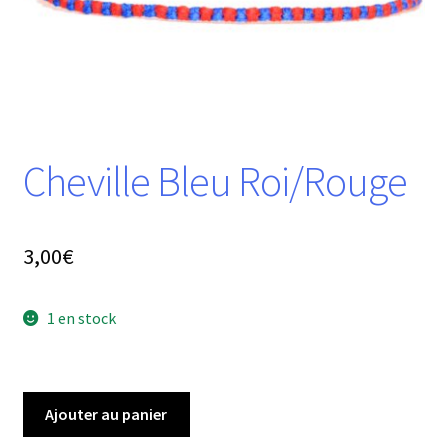
Cheville Bleu Roi/Rouge
3,00
€
1 en stock
quantité
Ajouter au panier
de