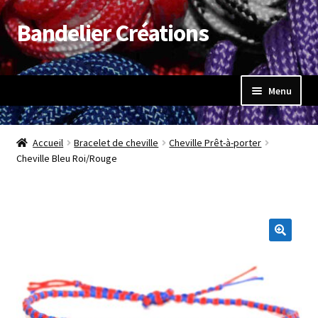
Bandelier Créations
Aller
Aller
à
au
la
contenu
navigation
Menu
Accueil
Accueil
Bracelet de cheville
Cheville Prêt-à-porter
Ouvrir
Cheville Bleu Roi/Rouge
Boutique
le
menu
Mon compte
enfant
Panier
Validation de la commande