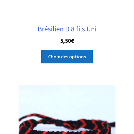
Brésilien D 8 fils Uni
5,50
€
Ce
Choix des options
produit
a
plusieurs
variations.
Les
options
peuvent
être
choisies
sur