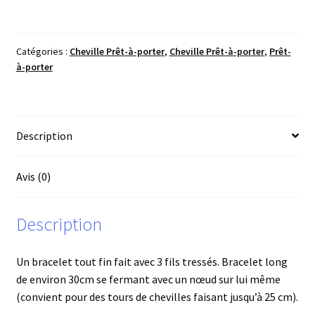
Cheville
Bleu
Roi/Rouge
Catégories :
Cheville Prêt-à-porter
,
Cheville Prêt-à-porter
,
Prêt-
à-porter
Description
Avis (0)
Description
Un bracelet tout fin fait avec 3 fils tressés. Bracelet long
de environ 30cm se fermant avec un nœud sur lui même
(convient pour des tours de chevilles faisant jusqu’à 25 cm).