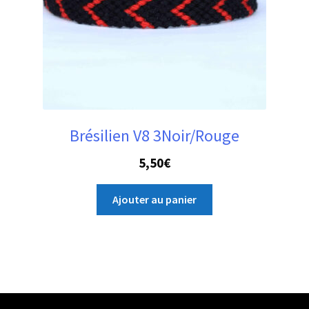
la
page
du
produit
Brésilien V8 3Noir/Rouge
5,50
€
Ajouter au panier