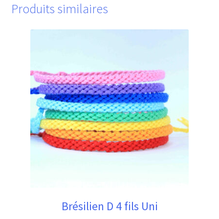
Produits similaires
Les
options
peuvent
être
choisies
sur
la
page
du
produit
Brésilien D 4 fils Uni