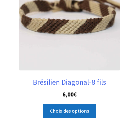
Brésilien Diagonal-8 fils
6,00
€
Ce
Choix des options
produit
a
plusieurs
variations.