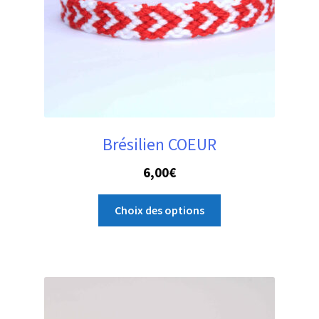
Brésilien COEUR
6,00
€
Ce
Choix des options
produit
a
plusieurs
variations.
Les
options