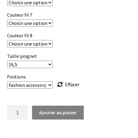
Couleur fil 7
Couleur fil 8
Taille poignet
Finitions
Effacer
quantité
Ajouter au panier
de
Brésilien
Diagonal-