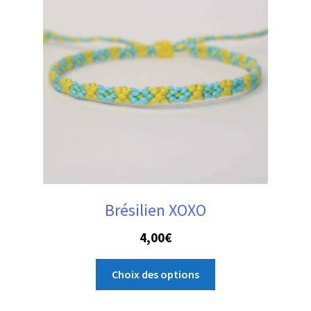
peuvent
être
choisies
sur
la
page
du
produit
Brésilien XOXO
4,00
€
Ce
Choix des options
produit
a