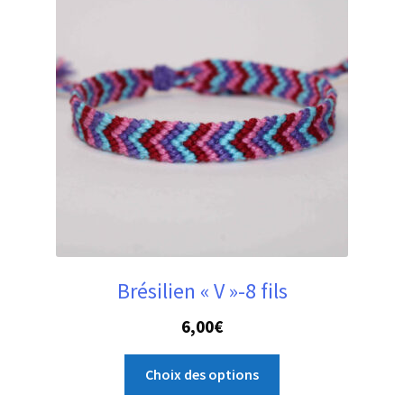
Brésilien « V »-8 fils
6,00
€
Ce
Choix des options
produit