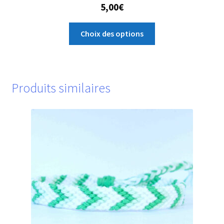
5,00
€
Ce
Choix des options
produit
a
plusieurs
variations.
Produits similaires
Les
options
peuvent
être
choisies
sur
la
page
du
produit