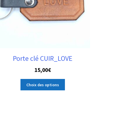
Porte clé CUIR_LOVE
15,00
€
Ce
Choix des options
produit
a
plusieurs
variations.
Les
options
peuvent