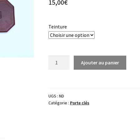
15,00
€
Teinture
quantité
Ajouter au panier
de
Porte
clé
CUIR_MAMAN
UGS :
ND
Catégorie :
Porte clés