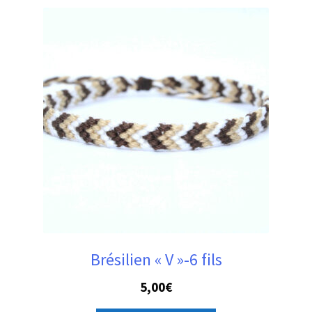
variations.
Les
options
peuvent
être
choisies
sur
la
page
du
produit
Brésilien « V »-6 fils
5,00
€