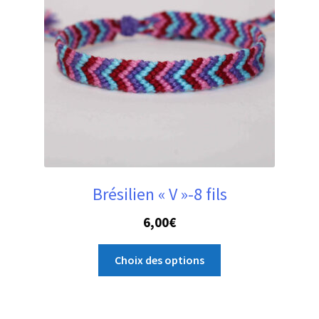
Brésilien « V »-8 fils
6,00
€
Ce
Choix des options
produit
a
plusieurs