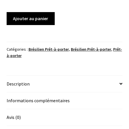
quantité
Ajouter au panier
de
Brésilien
V8
3Noir/Jaune
Catégories :
Brésilien Prêt-à-porter
,
Brésilien Prêt-à-porter
,
Prêt-
à-porter
Description
Informations complémentaires
Avis (0)