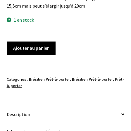
15,5cm mais peut s’élargir jusqu’à 20cm
1 en stock
quantité
Ajouter au panier
de
Brésilien
Tresse
Celtique
Catégories :
Brésilien Prêt-à-porter
,
Brésilien Prêt-à-porter
,
Prêt-
Vert
à-porter
Canard/Rouge
Cerise
Description